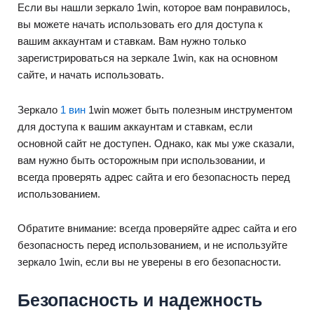
Если вы нашли зеркало 1win, которое вам понравилось,
вы можете начать использовать его для доступа к
вашим аккаунтам и ставкам. Вам нужно только
зарегистрироваться на зеркале 1win, как на основном
сайте, и начать использовать.
Зеркало
1 вин
1win может быть полезным инструментом
для доступа к вашим аккаунтам и ставкам, если
основной сайт не доступен. Однако, как мы уже сказали,
вам нужно быть осторожным при использовании, и
всегда проверять адрес сайта и его безопасность перед
использованием.
Обратите внимание: всегда проверяйте адрес сайта и его
безопасность перед использованием, и не используйте
зеркало 1win, если вы не уверены в его безопасности.
Безопасность и надежность