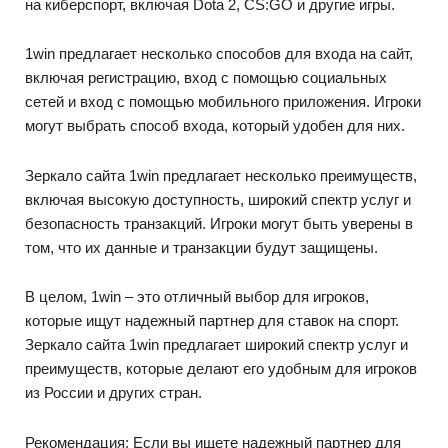
на киберспорт, включая Dota 2, CS:GO и другие игры.
1win предлагает несколько способов для входа на сайт,
включая регистрацию, вход с помощью социальных
сетей и вход с помощью мобильного приложения. Игроки
могут выбрать способ входа, который удобен для них.
Зеркало сайта 1win предлагает несколько преимуществ,
включая высокую доступность, широкий спектр услуг и
безопасность транзакций. Игроки могут быть уверены в
том, что их данные и транзакции будут защищены.
В целом, 1win – это отличный выбор для игроков,
которые ищут надежный партнер для ставок на спорт.
Зеркало сайта 1win предлагает широкий спектр услуг и
преимуществ, которые делают его удобным для игроков
из России и других стран.
Рекомендация: Если вы ищете надежный партнер для